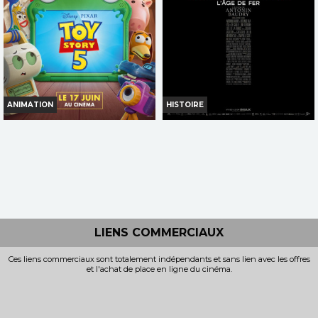
Réservation
Réservation
TOUT PUBLIC
TOUT PUBLIC
VF
VF
ANIMATION
HISTOIRE
TOY STORY 5
LA BATAILLE DE GAULLE -
PARTIE 1 : L'AGE DE FER
Horaires et Infos
Horaires et Infos
Bande-annonce
Bande-annonce
Réservation
LIENS COMMERCIAUX
Réservation
Ces liens commerciaux sont totalement indépendants et sans lien avec les offres
TOUT PUBLIC
et l'achat de place en ligne du cinéma.
AVERT. TOUT PUBLIC
VF
VF