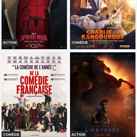
Bande-annonce
Réservation
Réservation
TOUT PUBLIC
TOUT PUBLIC
VF
VF
ACTION
COMÉDIE
SPIDER-MAN: BRAND NEW
CHARLIE ET LES
DAY
KANGOUROUS
Horaires et Infos
Horaires et Infos
Bande-annonce
Bande-annonce
Réservation
Réservation
TOUT PUBLIC
TOUT PUBLIC
3D
VF
VF
COMÉDIE
ACTION