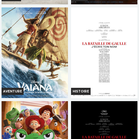
DE LA COMÉDIE-FRANÇAISE
L'ODYSSÉE
Horaires et Infos
Horaires et Infos
Bande-annonce
Bande-annonce
Réservation
Réservation
TOUT PUBLIC
INT. -12ans
VF
VF
AVENTURE
HISTOIRE
VAIANA, LA LÉGENDE DU
LA BATAILLE DE GAULLE -
BOUT DU MONDE
PARTIE 2 : J'ÉCRIS TON NOM
Horaires et Infos
Horaires et Infos
Bande-annonce
Bande-annonce