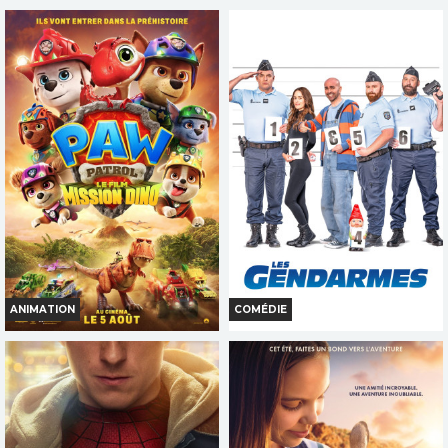
ANIMATION
COMÉDIE
LA PAT' PATROUILLE : LE FILM
LES GENDARMES
MISSION DINO
Horaires et Infos
Horaires et Infos
Bande-annonce